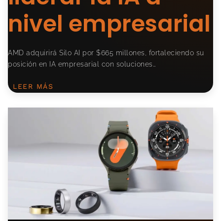
nivel empresarial
AMD adquirirá Silo AI por $665 millones, fortaleciendo su
posición en IA empresarial con soluciones…
LEER MÁS