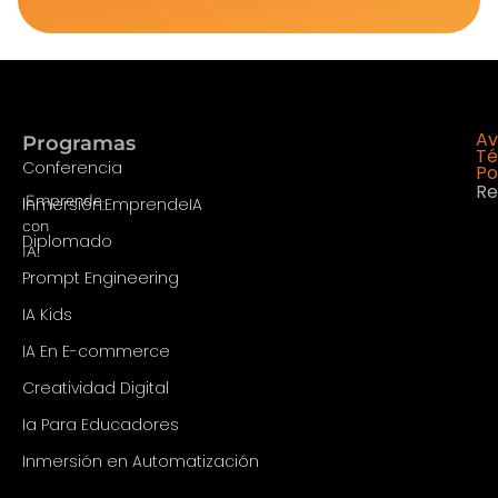
Av
Programas
Té
Conferencia
Po
Re
¡Emprende
Inmersión:EmprendeIA
con
Diplomado
IA!
Prompt Engineering
IA Kids
IA En E-commerce
Creatividad Digital
Ia Para Educadores
Inmersión en Automatización