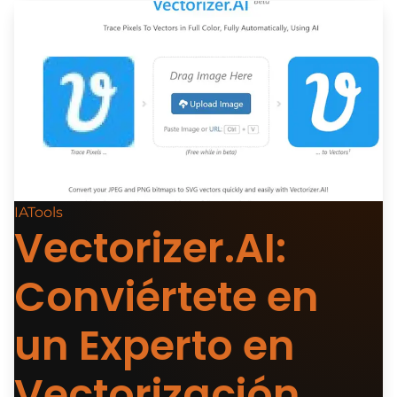
IATools
Vectorizer.AI:
Conviértete en
un Experto en
Vectorización