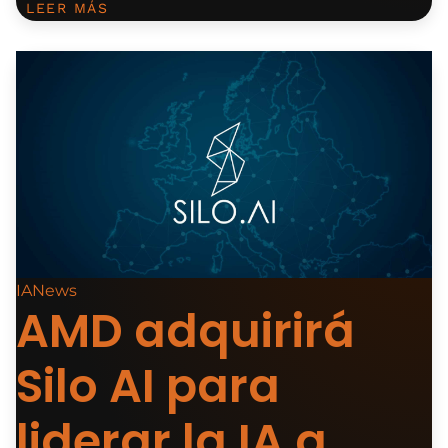
LEER MÁS
IANews
AMD adquirirá
Silo AI para
liderar la IA a