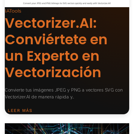
IATools
Vectorizer.AI:
Conviértete en
un Experto en
Vectorización
Convierte tus imágenes JPEG y PNG a vectores SVG con
Vectorizer.AI de manera rápida y…
LEER MÁS