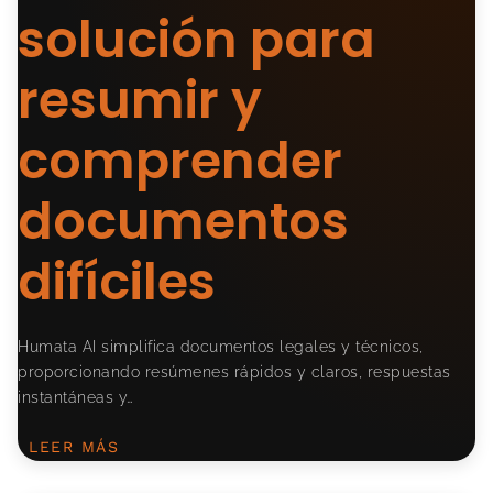
solución para
resumir y
comprender
documentos
difíciles
Humata AI simplifica documentos legales y técnicos,
proporcionando resúmenes rápidos y claros, respuestas
instantáneas y…
LEER MÁS