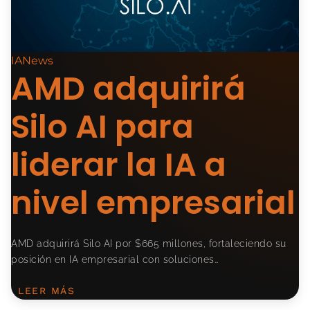
IANews
AMD adquirirá
Silo AI para
liderar la IA a
nivel empresarial
AMD adquirirá Silo AI por $665 millones, fortaleciendo su
posición en IA empresarial con soluciones…
LEER MÁS