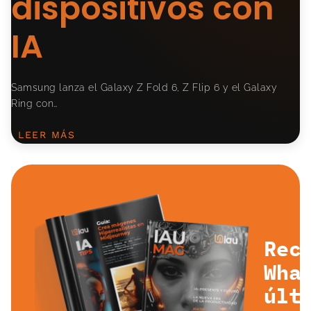
dispositivos con
IA
Samsung lanza el Galaxy Z Fold 6, Z Flip 6 y el Galaxy
Ring con…
LEER MÁS
Rec
Wha
últ