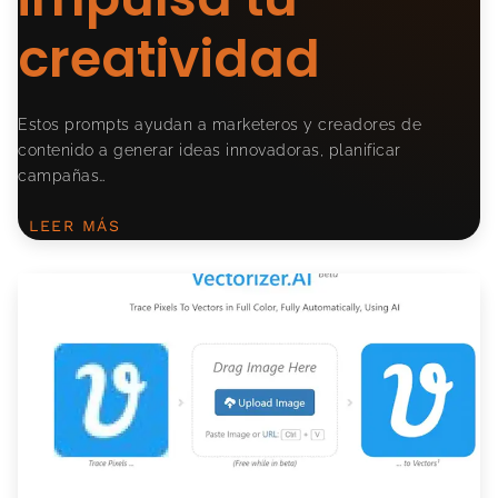
creatividad
Estos prompts ayudan a marketeros y creadores de
contenido a generar ideas innovadoras, planificar
campañas…
LEER MÁS